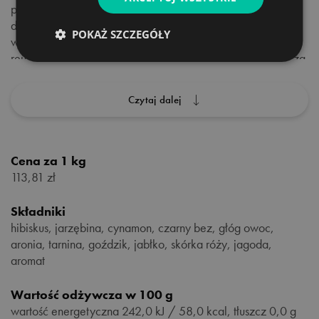
pomaga też chronić wątrobę. Czarny bez ma z kolei
działanie moczopędne, napotne, przeciwgorączkowe,
POKAŻ SZCZEGÓŁY
wykrztuśne i przeciwzapalne. Pomaga też leczyć choroby
reumatyczne! Kolejny super składnik – owoc głogu – obniża
poziom złego cholesterolu i wpływa na podwyższenie tego
dobrego. Skórka owocu dzikiej róży – wpływa na
Czytaj dalej
wzmocnienie odporności oraz spowalnia procesy starzenia
się skóry.
Przyprawy, które znajdziemy w herbatce owocowej Dianto,
Cena za 1 kg
to nie tylko źródło wspaniałego, korzennego aromatu.
113,81 zł
Cynamon pomoże w okresie przeziębienia i przy
dolegliwościach żołądkowych, ma także działanie
Składniki
rozgrzewające. Goździk bywa cenny w przypadku
hibiskus, jarzębina, cynamon, czarny bez, głóg owoc,
dolegliwości bólowych, ma właściwości lekko
aronia, tarnina, goździk, jabłko, skórka róży, jagoda,
znieczulające.
aromat
Wartość odżywcza w 100 g
• kraj pochodzenia: Egipt
wartość energetyczna 242,0 kJ / 58,0 kcal, tłuszcz 0,0 g