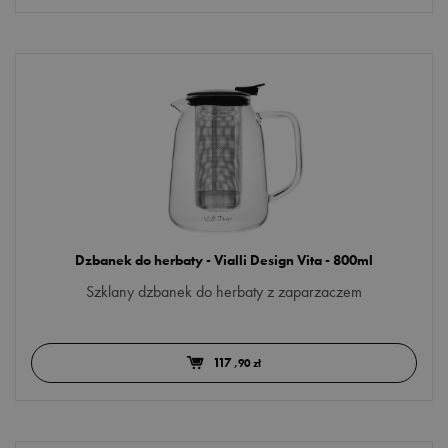
tradycyjny
CENA
Minimum
Maksimum
zł
–
zł
Dzbanek do herbaty - Vialli Design Vita - 800ml
Szklany dzbanek do herbaty z zaparzaczem
117
,90 zł