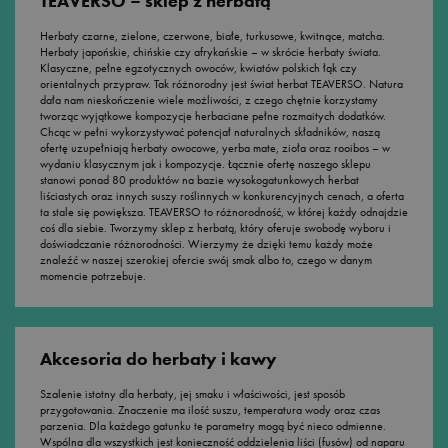
TEAVERSO – sklep z herbatą
Herbaty czarne, zielone, czerwone, białe, turkusowe, kwitnące, matcha.
Herbaty japońskie, chińskie czy afrykańskie – w skrócie herbaty świata.
Klasyczne, pełne egzotycznych owoców, kwiatów polskich łąk czy
orientalnych przypraw. Tak różnorodny jest świat herbat TEAVERSO. Natura
dała nam nieskończenie wiele możliwości, z czego chętnie korzystamy
tworząc wyjątkowe kompozycje herbaciane pełne rozmaitych dodatków.
Chcąc w pełni wykorzystywać potencjał naturalnych składników, naszą
ofertę uzupełniają herbaty owocowe, yerba mate, zioła oraz rooibos – w
wydaniu klasycznym jak i kompozycje. Łącznie ofertę naszego sklepu
stanowi ponad 80 produktów na bazie wysokogatunkowych herbat
liściastych oraz innych suszy roślinnych w konkurencyjnych cenach, a oferta
ta stale się powiększa. TEAVERSO to różnorodność, w której każdy odnajdzie
coś dla siebie. Tworzymy sklep z herbatą, który oferuje swobodę wyboru i
doświadczanie różnorodności. Wierzymy że dzięki temu każdy może
znaleźć w naszej szerokiej ofercie swój smak albo to, czego w danym
momencie potrzebuje.
Akcesoria do herbaty i kawy
Szalenie istotny dla herbaty, jej smaku i właściwości, jest sposób
przygotowania. Znaczenie ma ilość suszu, temperatura wody oraz czas
parzenia. Dla każdego gatunku te parametry mogą być nieco odmienne.
Wspólna dla wszystkich jest konieczność oddzielenia liści (fusów) od naparu