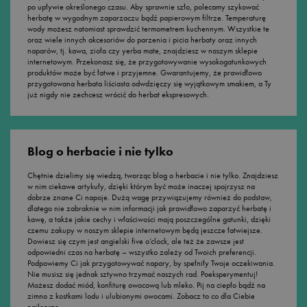
po upływie określonego czasu. Aby sprawnie szło, polecamy szykować
herbatę w wygodnym zaparzaczu bądź papierowym filtrze. Temperaturę
wody możesz natomiast sprawdzić termometrem kuchennym. Wszystkie te
oraz wiele innych akcesoriów do parzenia i picia herbaty oraz innych
naparów, tj. kawa, zioła czy yerba mate, znajdziesz w naszym sklepie
internetowym. Przekonasz się, że przygotowywanie wysokogatunkowych
produktów może być łatwe i przyjemne. Gwarantujemy, że prawidłowo
przygotowana herbata liściasta odwdzięczy się wyjątkowym smakiem, a Ty
już nigdy nie zechcesz wrócić do herbat ekspresowych.
Blog o herbacie i nie tylko
Chętnie dzielimy się wiedzą, tworząc blog o herbacie i nie tylko. Znajdziesz
w nim ciekawe artykuły, dzięki którym być może inaczej spojrzysz na
dobrze znane Ci napoje. Dużą wagę przywiązujemy również do podstaw,
dlatego nie zabraknie w nim informacji jak prawidłowo zaparzyć herbatę i
kawę, a także jakie cechy i właściwości mają poszczególne gatunki, dzięki
czemu zakupy w naszym sklepie internetowym będą jeszcze łatwiejsze.
Dowiesz się czym jest angielski five o’clock, ale też że zawsze jest
odpowiedni czas na herbatę – wszystko zależy od Twoich preferencji.
Podpowiemy Ci jak przygotowywać napary, by spełniły Twoje oczekiwania.
Nie musisz się jednak sztywno trzymać naszych rad. Poeksperymentuj!
Możesz dodać miód, konfiturę owocową lub mleko. Pij na ciepło bądź na
zimno z kostkami lodu i ulubionymi owocami. Zobacz to co dla Ciebie
najlepsze.