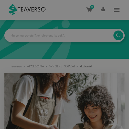
0
Teaverso
AKCESORIA
WYBIERZ RODZAJ
dzbanki