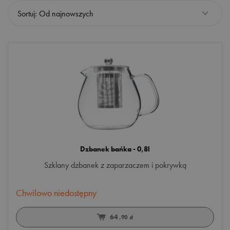
Sortuj: Od najnowszych
dzbanki
zaparzanie
PRZEZNACZENIE
do herbaty
TWORZYWO
Dzbanek bańka - 0,8l
szkło
Szklany dzbanek z zaparzaczem i pokrywką
STYL
Chwilowo niedostępny
64
nowoczesny
,90 zł