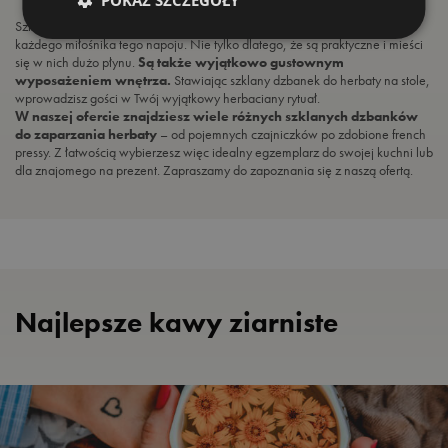
Szklane czajniczki do parzenia herbaty powinny znaleźć się w domu
każdego miłośnika tego napoju. Nie tylko dlatego, że są praktyczne i mieści
się w nich dużo płynu.
Są także wyjątkowo gustownym
wyposażeniem wnętrza.
Stawiając szklany dzbanek do herbaty na stole,
wprowadzisz gości w Twój wyjątkowy herbaciany rytuał.
W naszej ofercie znajdziesz wiele różnych szklanych dzbanków
do zaparzania herbaty
– od pojemnych czajniczków po zdobione french
pressy. Z łatwością wybierzesz więc idealny egzemplarz do swojej kuchni lub
dla znajomego na prezent. Zapraszamy do zapoznania się z naszą ofertą.
Najlepsze kawy ziarniste