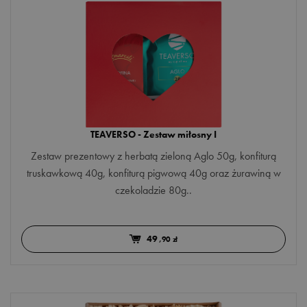
kwiat pomarańczy
lawenda
liść eukaliptusa
liść limonki
liść poziomki
TEAVERSO - Zestaw miłosny I
malina
Zestaw prezentowy z herbatą zieloną Aglo 50g, konfiturą
mandarynka
truskawkową 40g, konfiturą pigwową 40g oraz żurawiną w
mango
czekoladzie 80g..
marakuja
49
melon
,90 zł
mięta
nagietek