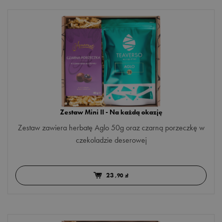
PORA DNIA
do pracy
do śniadania
po obiedzie
przed snem
Więcej opcji
Zestaw Mini II - Na każdą okazję
MARKA
Zestaw zawiera herbatę Aglo 50g oraz czarną porzeczkę w
czekoladzie deserowej
Czas na Herbatę
TEAVERSO
23
,90 zł
DODATKI
aloes