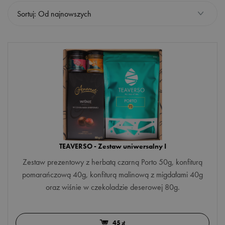
Sortuj: Od najnowszych
Czas na Herbatę
Sushi Tea
Tea Time
TEAVERSO
Więcej opcji
OKAZJA
Dla Niego
TEAVERSO - Zestaw uniwersalny I
Dla Niej
Zestaw prezentowy z herbatą czarną Porto 50g, konfiturą
pomarańczową 40g, konfiturą malinową z migdałami 40g
Dla zakochanych
oraz wiśnie w czekoladzie deserowej 80g.
Dzień Babci
Więcej opcji
Dzień Dziadka
45
zł