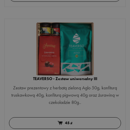
RODZAJ
Kenia
zestawy
Nepal
Polska
DZIAŁANIE
RPA
odchudzanie
Sri Lanka
pobudzenie
Tajlandia
rozgrzanie
Wietnam
TEAVERSO - Zestaw uniwersalny III
trawienie
Więcej opcji
Zestaw prezentowy z herbatą zieloną Aglo 50g, konfiturą
uspokojenie
truskawkową 40g, konfiturą pigwową 40g oraz żurawiną w
NUTA SMAKOWA
czekoladzie 80g..
wzmocnienie
earl grey
45
zł
korzenna