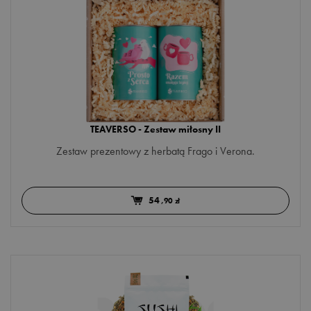
owoc dzikiej róży
palczatka
papaja
pokrzywa
pomarańcza
TEAVERSO - Zestaw miłosny II
poziomka
Zestaw prezentowy z herbatą Frago i Verona.
płatki słonecznika
rodzynki
54
,90 zł
róża
sandałowiec
serduszka cukrowe
tarnina