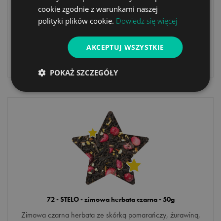
cookie zgodnie z warunkami naszej
Herbata biała Pai Mu Tan z dodatkiem mango, trawy
polityki plików cookie.
Dowiedz się więcej
cytrynowej, mięty oraz płatków róży.
AKCEPTUJ WSZYSTKIE
9
,90 zł
POKAŻ SZCZEGÓŁY
72 - STELO - zimowa herbata czarna - 50g
Zimowa czarna herbata ze skórką pomarańczy, żurawiną,