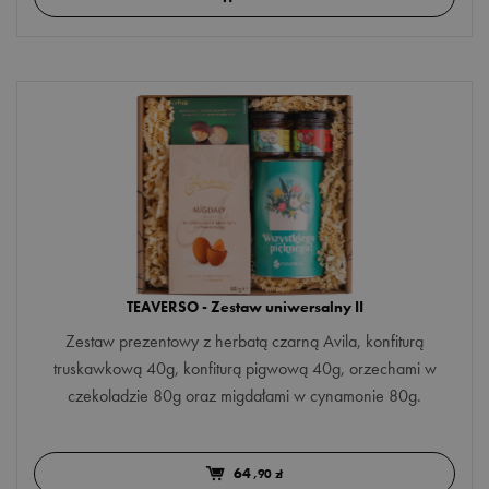
GATUNEK
Dzień Mamy
biała
Urodziny
czarna
Walentynki
czerwona
kompozycje owocowe
Więcej opcji
matcha
KRAJ POCHODZENIA
oolong
TEAVERSO - Zestaw uniwersalny II
Chile
rooibos
Zestaw prezentowy z herbatą czarną Avila, konfiturą
Chiny
zielona
truskawkową 40g, konfiturą pigwową 40g, orzechami w
Egipt
czekoladzie 80g oraz migdałami w cynamonie 80g.
zioła
Indie
Więcej opcji
64
Japonia
,90 zł