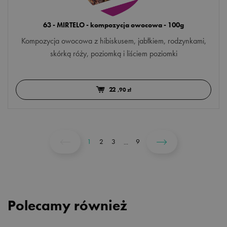
63 - MIRTELO - kompozycja owocowa - 100g
Kompozycja owocowa z hibiskusem, jabłkiem, rodzynkami,
skórką róży, poziomką i liściem poziomki
22
,90 zł
1
2
3
9
...
Polecamy również