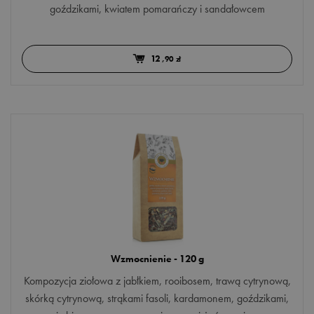
goździkami, kwiatem pomarańczy i sandałowcem
12
,90 zł
Wzmocnienie - 120 g
Kompozycja ziołowa z jabłkiem, rooibosem, trawą cytrynową,
skórką cytrynową, strąkami fasoli, kardamonem, goździkami,