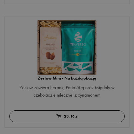
kwiatowa
miętowa
Więcej opcji
owocowa
PAKOWANIE
ziołowa
saszetka
sypana
Zestaw Mini - Na każdą okazję
OPAKOWANIE
Zestaw zawiera herbatę Porto 50g oraz Migdały w
czekoladzie mlecznej z cynamonem
kartonik
puszka
23
,90 zł
torebka