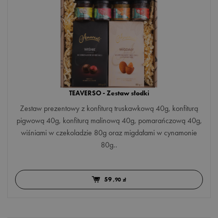
ananas
aronia
brzoskwinia
Więcej opcji
bławatek niebieski
CENA
bławatek różowy
TEAVERSO - Zestaw słodki
Minimum
Maksimum
cynamon
Zestaw prezentowy z konfiturą truskawkową 40g, konfiturą
zł
–
zł
pigwową 40g, konfiturą malinową 40g, pomarańczową 40g,
cytryna
wiśniami w czekoladzie 80g oraz migdałami w cynamonie
czarna porzeczka
80g..
OCENA MIN.
czarny bez
min. 4/5
59
,90 zł
czerwona porzeczka
min. 3/5
goździk
min. 2/5