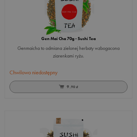
trawa cytrynowa
truskawka
wiśnia
Gen Mai Cha 70g - Sushi Tea
ślaz
Genmaicha to odmiana zielonej herbaty wzbogacona
żurawina
ziarenkami ryżu.
Chwilowo niedostępny
9
,90 zł