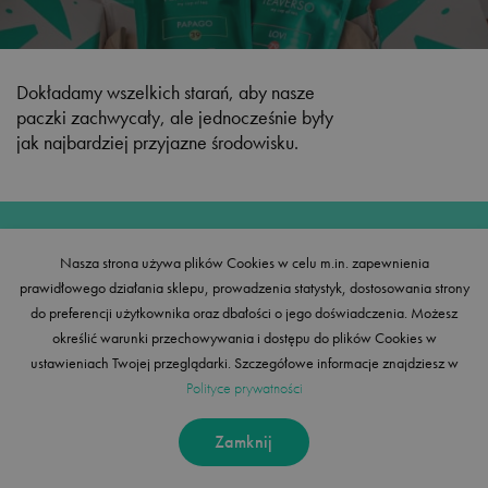
Dokładamy wszelkich starań, aby nasze
paczki zachwycały, ale jednocześnie były
jak najbardziej przyjazne środowisku.
Nasza strona używa plików Cookies w celu m.in. zapewnienia
TEAVERSO – sklep z herbatą
prawidłowego działania sklepu, prowadzenia statystyk, dostosowania strony
Herbaty czarne, zielone, czerwone, białe, turkusowe, kwitnące, matcha.
do preferencji użytkownika oraz dbałości o jego doświadczenia. Możesz
Herbaty japońskie, chińskie czy afrykańskie – w skrócie herbaty świata.
określić warunki przechowywania i dostępu do plików Cookies w
Klasyczne, pełne egzotycznych owoców, kwiatów polskich łąk czy
orientalnych przypraw. Tak różnorodny jest świat herbat TEAVERSO. Natura
ustawieniach Twojej przeglądarki. Szczegółowe informacje znajdziesz w
dała nam nieskończenie wiele możliwości, z czego chętnie korzystamy
Polityce prywatności
tworząc wyjątkowe kompozycje herbaciane pełne rozmaitych dodatków.
Chcąc w pełni wykorzystywać potencjał naturalnych składników, naszą
ofertę uzupełniają herbaty owocowe, yerba mate, zioła oraz rooibos – w
Zamknij
wydaniu klasycznym jak i kompozycje. Łącznie ofertę naszego sklepu
stanowi ponad 80 produktów na bazie wysokogatunkowych herbat
liściastych oraz innych suszy roślinnych w konkurencyjnych cenach, a oferta