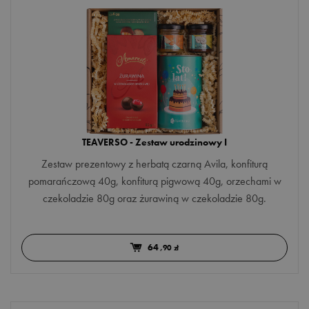
gruszka
min. 1/5
głóg
hibiskus
imbir
jabłko
jagoda
TEAVERSO - Zestaw urodzinowy I
jarzębina
Zestaw prezentowy z herbatą czarną Avila, konfiturą
pomarańczową 40g, konfiturą pigwową 40g, orzechami w
jaśmin
czekoladzie 80g oraz żurawiną w czekoladzie 80g.
jeżyna
kwiat granatu
64
,90 zł
kwiat głogu
kwiat lotosu