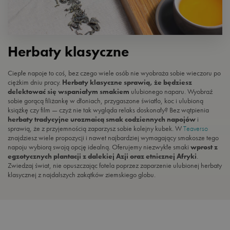
Herbaty klasyczne
Ciepłe napoje to coś, bez czego wiele osób nie wyobraża sobie wieczoru po
ciężkim dniu pracy.
Herbaty klasyczne sprawią, że będziesz
delektować się wspaniałym smakiem
ulubionego naparu. Wyobraź
sobie gorącą filiżankę w dłoniach, przygaszone światło, koc i ulubioną
książkę czy film — czyż nie tak wygląda relaks doskonały? Bez wątpienia
herbaty tradycyjne urozmaicą smak codziennych napojów
i
sprawią, że z przyjemnością zaparzysz sobie kolejny kubek. W
Teaverso
znajdziesz wiele propozycji i nawet najbardziej wymagający smakosze tego
napoju wybiorą swoją opcję idealną. Oferujemy niezwykłe smaki
wprost z
egzotycznych plantacji z dalekiej Azji oraz etnicznej Afryki
.
Zwiedzaj świat, nie opuszczając fotela poprzez zaparzenie ulubionej herbaty
klasycznej z najdalszych zakątków ziemskiego globu.