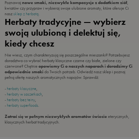
Poznawaj
nowe smaki, niezwykłe kompozycje z dodatkiem ziół
,
kwiatów czy przypraw i wybieraj swoje ulubione aromaty, które oferuje Ci
nasz
sklep z herbatą
.
Herbaty tradycyjne — wybierz
swoją ulubioną i delektuj się,
kiedy chcesz
Nie wiesz, czym charakteryzują się poszczególne mieszanki? Potrzebujesz
doradztwa co wybrać herbaty klasyczne czarne czy białe, zielone czy
czerwone? Chętnie
opowiemy Ci o naszych naparach i doradzimy Ci
odpowiednie smaki
do Twoich potrzeb. Odwiedź nasz sklep i poznaj
pełną ofertę naszych aromatycznych napojów. Sprawdź:
-
herbaty klasyczne
,
-
herbaty w saszetkach
,
-
herbaty bez teiny
,
-
herbaty superfoods
.
Zatrać się w pełnym niezwykłych aromatów świecie
eterycznych,
klasycznych herbat tradycyjnych.