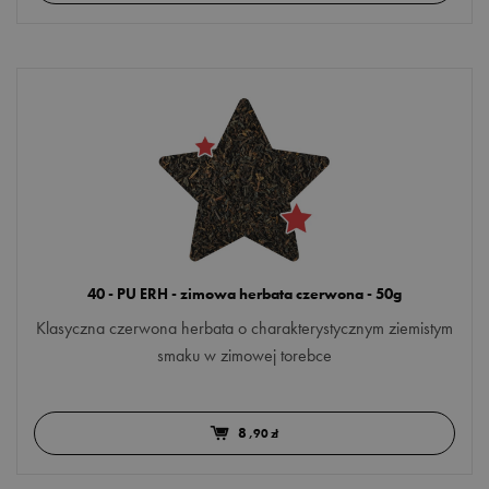
OPAKOWANIE
kartonik
torebka
PORA DNIA
do pracy
do śniadania
40 - PU ERH - zimowa herbata czerwona - 50g
po obiedzie
Klasyczna czerwona herbata o charakterystycznym ziemistym
przed snem
smaku w zimowej torebce
Więcej opcji
MARKA
8
,90 zł
Czas na Herbatę