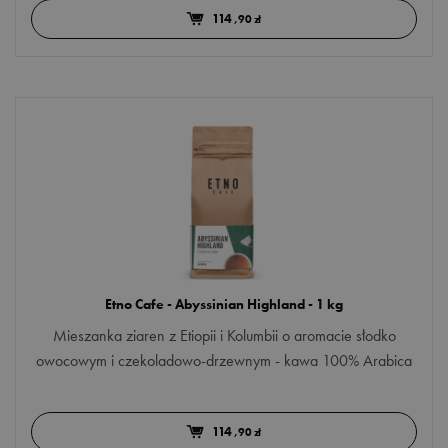
kawiarka
114
,90 zł
Więcej opcji
parzenie tradycyjne
CENA
Minimum
Maksimum
zł
–
zł
OCENA MIN.
min. 4/5
Etno Cafe - Abyssinian Highland - 1 kg
min. 3/5
Mieszanka ziaren z Etiopii i Kolumbii o aromacie słodko
min. 2/5
owocowym i czekoladowo-drzewnym - kawa 100% Arabica
min. 1/5
114
,90 zł