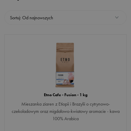
PRODUCENT
Sortuj: Od najnowszych
Coffee Tink
Etno Cafe
MARKA
Etno
NUTA SMAKOWA
Etno Cafe - Fusion - 1 kg
kwaśna
Mieszanka ziaren z Etiopii i Brazylii o cytrynowo-
czekoladowym oraz migdałowo-kwiatowy aromacie - kawa
kwiatowa
100% Arabica
orzechowa