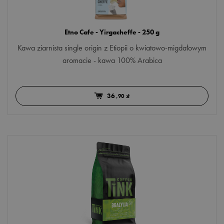
Etno Cafe - Yirgacheffe - 250 g
Kawa ziarnista single origin z Etiopii o kwiatowo-migdałowym
aromacie - kawa 100% Arabica
36
,90 zł