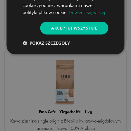
Kawa ziarnista single origin z Indonezji o aromacie miodu
cookie zgodnie z warunkami naszej
gryczanego i suszonej śliwki - kawa 100% Arabica
polityki plików cookie.
Dowiedz się więcej
AKCEPTUJ WSZYSTKIE
36
,90 zł
POKAŻ SZCZEGÓŁY
Etno Cafe - Yirgacheffe - 1 kg
Kawa ziarnista single origin z Etiopii o kwiatowo-migdałowym
aromacie - kawa 100% Arabica