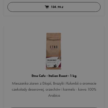
owocowa
Więcej opcji
134
,90 zł
słodka
POCHODZENIE
Brazylia
Etiopia
Gwatemala
Indonezja
Więcej opcji
Kolumbia
PRZEZNACZENIE
Etno Cafe - Italian Roast - 1 kg
Mieszanka ziaren z Etiopii, Brazylii i Kolumbii o aromacie
ekspres ciśnieniowy
czekolady deserowej, orzechów i karmelu - kawa 100%
ekspres przelewowy
Arabica
french press