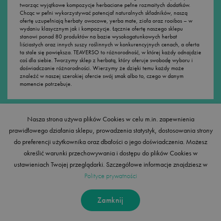
tworząc wyjątkowe kompozycje herbaciane pełne rozmaitych dodatków.
Chcąc w pełni wykorzystywać potencjał naturalnych składników, naszą
ofertę uzupełniają herbaty owocowe, yerba mate, zioła oraz rooibos – w
wydaniu klasycznym jak i kompozycje. Łącznie ofertę naszego sklepu
stanowi ponad 80 produktów na bazie wysokogatunkowych herbat
liściastych oraz innych suszy roślinnych w konkurencyjnych cenach, a oferta
ta stale się powiększa. TEAVERSO to różnorodność, w której każdy odnajdzie
coś dla siebie. Tworzymy sklep z herbatą, który oferuje swobodę wyboru i
doświadczanie różnorodności. Wierzymy że dzięki temu każdy może
znaleźć w naszej szerokiej ofercie swój smak albo to, czego w danym
momencie potrzebuje.
Nasza strona używa plików Cookies w celu m.in. zapewnienia
Akcesoria do herbaty i kawy
prawidłowego działania sklepu, prowadzenia statystyk, dostosowania strony
do preferencji użytkownika oraz dbałości o jego doświadczenia. Możesz
Szalenie istotny dla herbaty, jej smaku i właściwości, jest sposób
przygotowania. Znaczenie ma ilość suszu, temperatura wody oraz czas
określić warunki przechowywania i dostępu do plików Cookies w
parzenia. Dla każdego gatunku te parametry mogą być nieco odmienne.
ustawieniach Twojej przeglądarki. Szczegółowe informacje znajdziesz w
Wspólna dla wszystkich jest konieczność oddzielenia liści (fusów) od naparu
po upływie określonego czasu. Aby sprawnie szło, polecamy szykować
Polityce prywatności
herbatę w wygodnym zaparzaczu bądź papierowym filtrze. Temperaturę
wody możesz natomiast sprawdzić termometrem kuchennym. Wszystkie te
oraz wiele innych akcesoriów do parzenia i picia herbaty oraz innych
Zamknij
naparów, tj. kawa, zioła czy yerba mate, znajdziesz w naszym sklepie
internetowym. Przekonasz się, że przygotowywanie wysokogatunkowych
produktów może być łatwe i przyjemne. Gwarantujemy, że prawidłowo