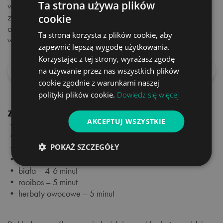
Ta strona używa plików
wnętrzem, nie tylko nowoczesnym. Wyróżniają się bogatą,
zróżnicowaną kolorystyką, inspirowaną aktualnie
cookie
obowiązującymi trendami oraz awangardowym, odważnym
Ta strona korzysta z plików cookie, aby
wzornictwem. Marka Vialli Design w 2019 roku została
zapewnić lepszą wygodę użytkowania.
uhonorowana
Laurem Klienta
jako
TOP MARKA 2019
.
Korzystając z tej strony, wyrażasz zgodę
na używanie przez nas wszystkich plików
Czytaj dalej
cookie zgodnie z warunkami naszej
polityki plików cookie.
Dowiedz się więcej
Zalecany sposób parzenia
AKCEPTUJ WSZYSTKIE
• czarna – 3 minuty
• czerwona i Oolong – 2-4 minuty
POKAŻ SZCZEGÓŁY
• czerwona i Oolong – 2-4 minuty
• zielona – 1-3 minuty
• biała – 4-6 minut
• rooibos – 5 minut
• herbaty owocowe – 5 minut