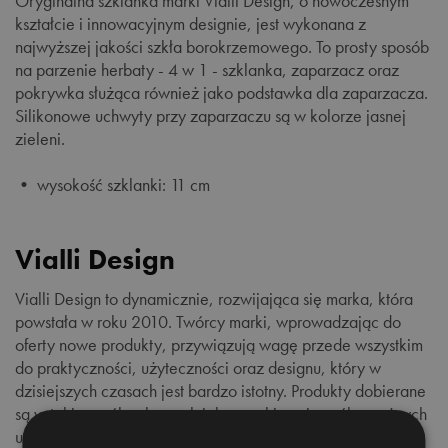
Oryginalna szklanka marki Vialli Design, o nowoczesnym
kształcie i innowacyjnym designie, jest wykonana z
najwyższej jakości szkła borokrzemowego. To prosty sposób
na parzenie herbaty - 4 w 1 - szklanka, zaparzacz oraz
pokrywka służąca również jako podstawka dla zaparzacza.
Silikonowe uchwyty przy zaparzaczu są w kolorze jasnej
zieleni.
• wysokość szklanki: 11 cm
Vialli Design
Vialli Design to dynamicznie, rozwijająca się marka, która
powstała w roku 2010. Twórcy marki, wprowadzając do
oferty nowe produkty, przywiązują wagę przede wszystkim
do praktyczności, użyteczności oraz designu, który w
dzisiejszych czasach jest bardzo istotny. Produkty dobierane
są w taki sposób, aby spełniały oczekiwania osób o rożnych
upodobaniach i gustach, oraz komponowały się z każdym