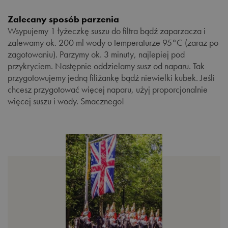
• kraj pochodzenia: Sri Lanka
Zalecany sposób parzenia
Wsypujemy 1 łyżeczkę suszu do filtra bądź zaparzacza i
zalewamy ok. 200 ml wody o temperaturze 95°C (zaraz po
zagotowaniu). Parzymy ok. 3 minuty, najlepiej pod
przykryciem. Następnie oddzielamy susz od naparu. Tak
przygotowujemy jedną filiżankę bądź niewielki kubek. Jeśli
chcesz przygotować więcej naparu, użyj proporcjonalnie
więcej suszu i wody. Smacznego!