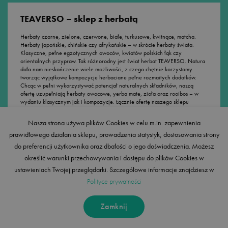
TEAVERSO – sklep z herbatą
Herbaty czarne, zielone, czerwone, białe, turkusowe, kwitnące, matcha.
Herbaty japońskie, chińskie czy afrykańskie – w skrócie herbaty świata.
Klasyczne, pełne egzotycznych owoców, kwiatów polskich łąk czy
orientalnych przypraw. Tak różnorodny jest świat herbat TEAVERSO. Natura
dała nam nieskończenie wiele możliwości, z czego chętnie korzystamy
tworząc wyjątkowe kompozycje herbaciane pełne rozmaitych dodatków.
Chcąc w pełni wykorzystywać potencjał naturalnych składników, naszą
ofertę uzupełniają herbaty owocowe, yerba mate, zioła oraz rooibos – w
wydaniu klasycznym jak i kompozycje. Łącznie ofertę naszego sklepu
stanowi ponad 80 produktów na bazie wysokogatunkowych herbat
liściastych oraz innych suszy roślinnych w konkurencyjnych cenach, a oferta
Nasza strona używa plików Cookies w celu m.in. zapewnienia
ta stale się powiększa. TEAVERSO to różnorodność, w której każdy odnajdzie
prawidłowego działania sklepu, prowadzenia statystyk, dostosowania strony
coś dla siebie. Tworzymy sklep z herbatą, który oferuje swobodę wyboru i
doświadczanie różnorodności. Wierzymy że dzięki temu każdy może
do preferencji użytkownika oraz dbałości o jego doświadczenia. Możesz
znaleźć w naszej szerokiej ofercie swój smak albo to, czego w danym
określić warunki przechowywania i dostępu do plików Cookies w
momencie potrzebuje.
ustawieniach Twojej przeglądarki. Szczegółowe informacje znajdziesz w
Polityce prywatności
Akcesoria do herbaty i kawy
Zamknij
Szalenie istotny dla herbaty, jej smaku i właściwości, jest sposób
przygotowania. Znaczenie ma ilość suszu, temperatura wody oraz czas