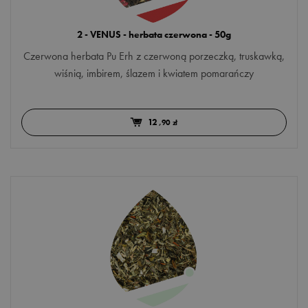
melon
2 - VENUS - herbata czerwona - 50g
mięta
Czerwona herbata Pu Erh z czerwoną porzeczką, truskawką,
nagietek
wiśnią, imbirem, ślazem i kwiatem pomarańczy
owoc dzikiej róży
palczatka
12
,90 zł
papaja
pokrzywa
pomarańcza
poziomka
płatki słonecznika
róża
sandałowiec