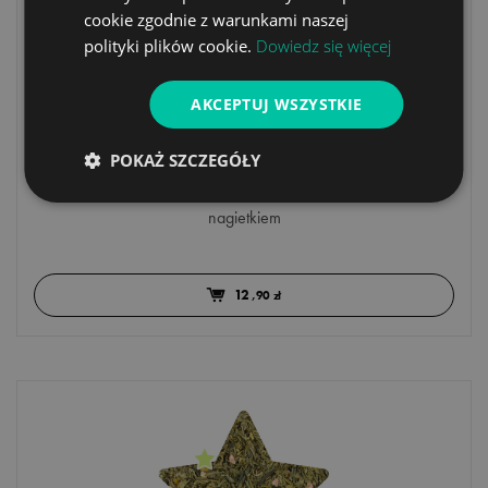
cookie zgodnie z warunkami naszej
polityki plików cookie.
Dowiedz się więcej
AKCEPTUJ WSZYSTKIE
27 - PALERMO - herbata czarna - 50g
POKAŻ SZCZEGÓŁY
Czarna herbata Ceylon High Grown z jabłkiem, maliną,
płatkami róży, bławatkiem niebieskim oraz różowym i
nagietkiem
12
,90 zł