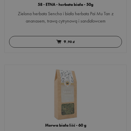
58 - ETNA - herbata biała - 50g
serduszka cukrowe
Zielona herbata Sencha i biała herbata Pai Mu Tan z
ananasem, trawą cytrynową i sandałowcem
tarnina
trawa cytrynowa
9
,90 zł
truskawka
wiśnia
ślaz
żurawina
Morwa biała liść - 60 g