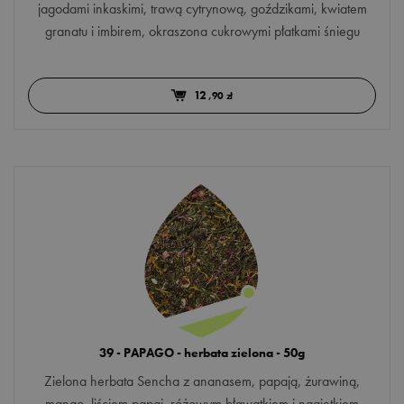
jagodami inkaskimi, trawą cytrynową, goździkami, kwiatem
granatu i imbirem, okraszona cukrowymi płatkami śniegu
12
,90 zł
39 - PAPAGO - herbata zielona - 50g
Zielona herbata Sencha z ananasem, papają, żurawiną,
mango, liściem papai, różowym bławatkiem i nagietkiem