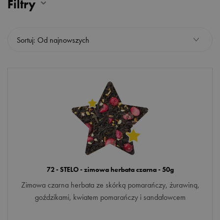
Filtry
PRODUCENT
Sortuj: Od najnowszych
Czas na Herbatę
Tea Time
TEAVERSO
OKAZJA
Dla Niego
Dla Niej
72 - STELO - zimowa herbata czarna - 50g
Dla zakochanych
Zimowa czarna herbata ze skórką pomarańczy, żurawiną,
goździkami, kwiatem pomarańczy i sandałowcem
Dzień Babci
Więcej opcji