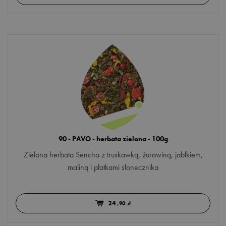
Japonia
DZIAŁANIE
Kenia
odchudzanie
Nepal
pobudzenie
Polska
rozgrzanie
RPA
trawienie
Sri Lanka
Więcej opcji
uspokojenie
Wietnam
NUTA SMAKOWA
wzmocnienie
90 - PAVO - herbata zielona - 100g
earl grey
Zielona herbata Sencha z truskawką, żurawiną, jabłkiem,
maliną i płatkami słonecznika
korzenna
kwiatowa
24
,90 zł
miętowa
Więcej opcji