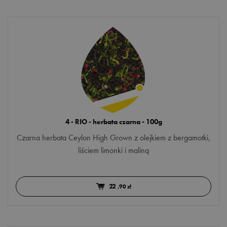
owocowa
PAKOWANIE
ziołowa
saszetka
sypana
OPAKOWANIE
kartonik
4 - RIO - herbata czarna - 100g
puszka
Czarna herbata Ceylon High Grown z olejkiem z bergamotki,
liściem limonki i maliną
torebka
PORA DNIA
22
,90 zł
do pracy