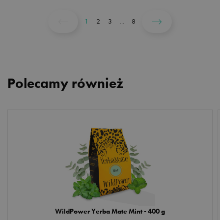
1
2
3
8
...
Polecamy również
WildPower Yerba Mate Mint - 400 g