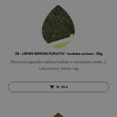
do śniadania
po obiedzie
przed snem
Więcej opcji
MARKA
Czas na Herbatę
38 - JAPAN SENCHA FUKUJYU - herbata zielona - 50g
TEAVERSO
Klasyczna japońska zielona herbata o wyrazistym smaku, z
nutą ostrości, morza i alg
DODATKI
21
,90 zł
aloes
ananas
aronia