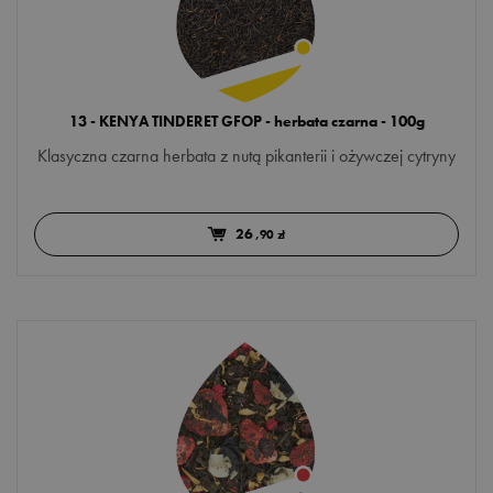
jabłko
jagoda
jaśmin
13 - KENYA TINDERET GFOP - herbata czarna - 100g
jeżyna
Klasyczna czarna herbata z nutą pikanterii i ożywczej cytryny
kwiat granatu
kwiat lotosu
26
,90 zł
kwiat pomarańczy
lawenda
liść limonki
malina
mandarynka
mango