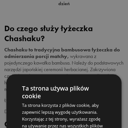
dzień
Do czego służy łyżeczka
Chashaku?
Chashaku to tradycyjna bambusowa łyżeczka do
odmierzania porcji matchy,
wykrawana z
pojedynczego kawałka bambusa. Należy do podstawowych
narzędzi japońskiej ceremonii herbacianej. Zakrzywiona
część służy do precyzyjnego nabierania niewielkiej ilości
herbaty i umieszczania jej w specjalnej czarce -
Ta strona używa plików
matchawanie.
cookie
Łyżeczki nie należy myć w zmywarce.
Ta strona korzysta z plików cookie, aby
Długość: 18 cm
zapewnić lepszą wygodę użytkowania.
Korzystając z tej strony, wyrażasz zgodę
Co to jest matcha?
na używanie przez nas wszystkich plików