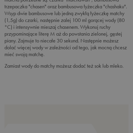
nerwów głównych i bocznych. Tencha jest mielona
trzepaczka "chasen" oraz bambusowa łyżeczka "chashaku".
tradycyjnie na kamiennych płytach z granitu, które
Wsyp dwie bambusowe lub jedną zwykłą łyżeczkę matchy
pozwalają zamienić liście w proszek, którego pojedyncze
(1,5g) do czarki, następnie zalej 100 ml gorącej wody (80
drobinki maja średnicę paru mikronów. By utrzymać wysoki
°C) i intensywnie mieszaj chasenem. Wykonuj ruchy
poziom jakości, hermetycznie zapakowana Matcha jest
przypominające literę M aż do powstania zielonej, gęstej
transportowana do Europy wyłącznie drogą lotniczą,
piany. Zajmuje to niecałe 30 sekund. Następnie możesz
unikając dużych zmian temperatury podczas transportu.
dolać więcej wody w zależności od tego, jak mocną chcesz
mieć swoją matchę.
Zamiast wody do matchy możesz dodać też sok lub mleko.