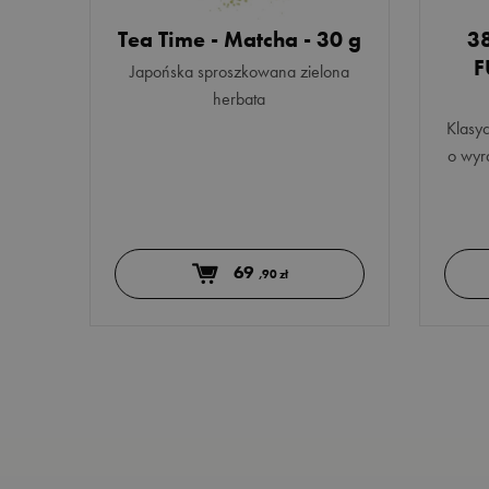
Tea Time - Matcha - 30 g
3
F
Japońska sproszkowana zielona
herbata
Klasy
o wyra
69
,90 zł