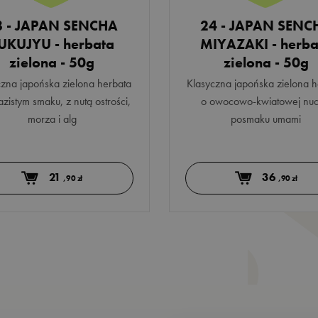
8 - JAPAN SENCHA
24 - JAPAN SENC
UKUJYU - herbata
MIYAZAKI - herba
zielona - 50g
zielona - 50g
czna japońska zielona herbata
Klasyczna japońska zielona h
zistym smaku, z nutą ostrości,
o owocowo-kwiatowej nuci
morza i alg
posmaku umami
21
36
,90 zł
,90 zł