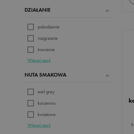
Sri Lanka
DZIAŁANIE
pobudzenie
rozgrzanie
trawienie
Więcej opcji
wzmocnienie
NUTA SMAKOWA
earl grey
k
korzenna
kwiatowa
h
Więcej opcji
owocowa