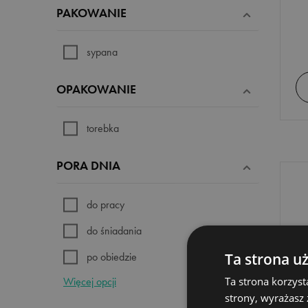
PAKOWANIE
sypana
OPAKOWANIE
torebka
PORA DNIA
do pracy
do śniadania
po obiedzie
Ta strona u
Więcej opcji
Ta strona korzyst
przed snem
strony, wyrażasz