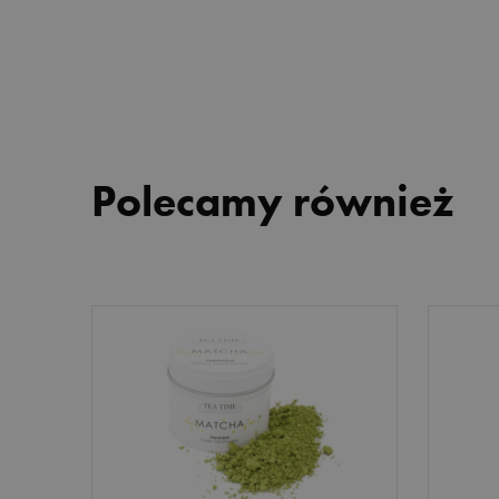
trawa cytrynowa
truskawka
wiśnia
żurawina
Polecamy również