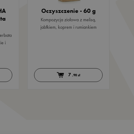
HA
Oczyszczenie - 60 g
ta
Kompozycja ziołowa z melisą,
jabłkiem, koprem i rumiankiem
erbata
e i
7
,90 zł