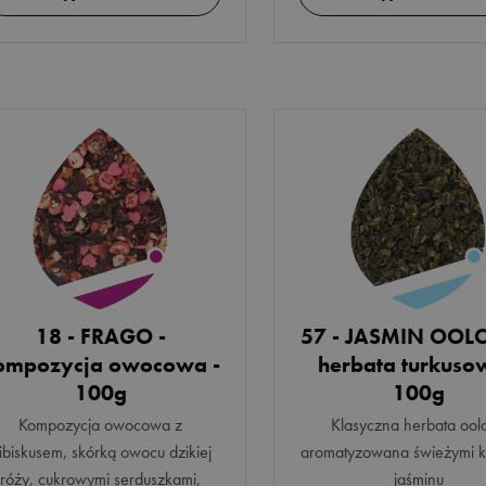
18 - FRAGO -
57 - JASMIN OOL
ompozycja owocowa -
herbata turkuso
100g
100g
Kompozycja owocowa z
Klasyczna herbata ool
ibiskusem, skórką owocu dzikiej
aromatyzowana świeżymi k
róży, cukrowymi serduszkami,
jaśminu