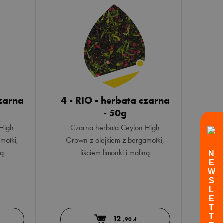
czarna
4 - RIO - herbata czarna
- 50g
 High
Czarna herbata Ceylon High
motki,
Grown z olejkiem z bergamotki,
ną
liściem limonki i maliną
12
,90 zł