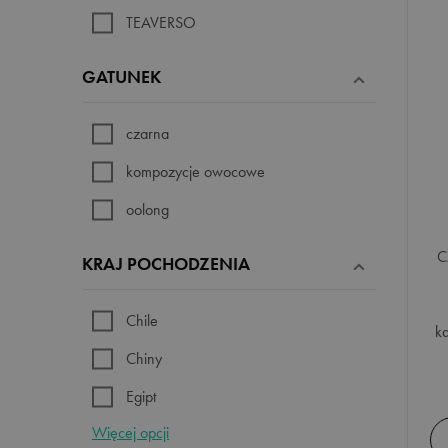
TEAVERSO
GATUNEK
czarna
kompozycje owocowe
oolong
C
KRAJ POCHODZENIA
Chile
k
Chiny
Egipt
Więcej opcji
Indie