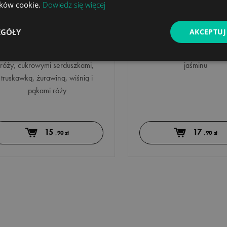
lików cookie.
Dowiedz się więcej
ompozycja owocowa -
herbata turkuso
50g
50g
EGÓŁY
AKCEPTUJ
Kompozycja owocowa z
Klasyczna herbata ool
ibiskusem, skórką owocu dzikiej
aromatyzowana świeżymi k
róży, cukrowymi serduszkami,
jaśminu
truskawką, żurawiną, wiśnią i
pąkami róży
15
17
,90 zł
,90 zł