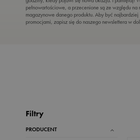
godziny, kiedy pojawi się nowa okazja. I pamiętaj! W
herbaty 
kawa do french
pełnowartościowe, a przecenione są ze względu na 
do kawy
zioła
press'a
magazynowe danego produktu. Aby być najbardziej 
rooibos
parzenie
promocjami, zapisz się do naszego newslettera w dol
tradycyjne
matcha
Filtry
PRODUCENT