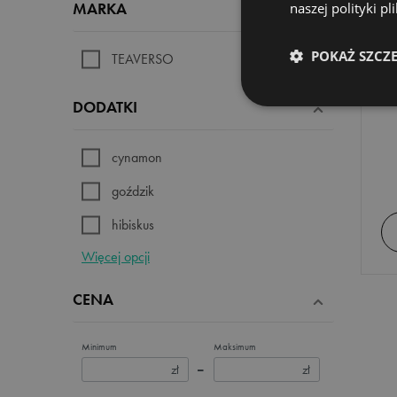
MARKA
naszej polityki p
k
POKAŻ SZCZ
TEAVERSO
h
DODATKI
cynamon
goździk
hibiskus
Więcej opcji
liść limonki
malina
CENA
owoc dzikiej róży
Minimum
Maksimum
róża
zł
–
zł
serduszka cukrowe