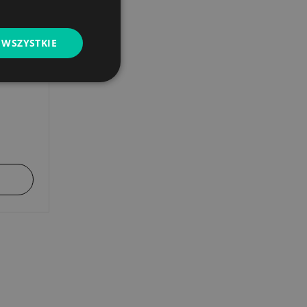
wa -
 WSZYSTKIE
ong
wiatami