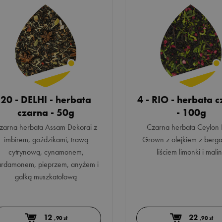
20 - DELHI - herbata
4 - RIO - herbata 
czarna - 50g
- 100g
zarna herbata Assam Dekorai z
Czarna herbata Ceylon
imbirem, goździkami, trawą
Grown z olejkiem z berga
cytrynową, cynamonem,
liściem limonki i mali
ardamonem, pieprzem, anyżem i
gałką muszkatołową
12
22
,90 zł
,90 zł