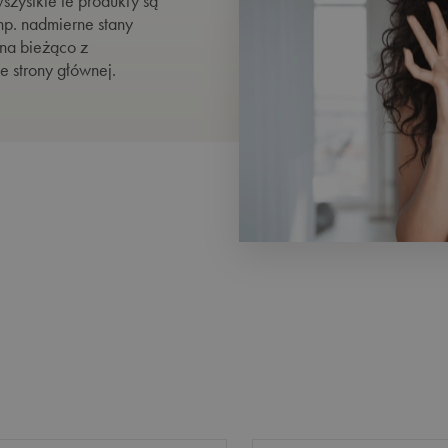
szystkie te produkty są
rozgrzewające
POKAŻ WSZYSTKIE
np. nadmierne stany
na bieżąco z
e strony głównej.