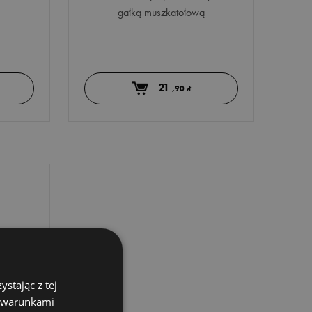
gałką muszkatołową
21
,90 zł
stając z tej
z warunkami
ONG -