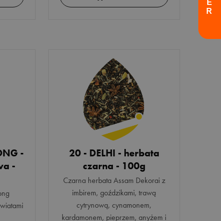
ONG -
20 - DELHI - herbata
wa -
czarna - 100g
Czarna herbata Assam Dekorai z
imbirem, goździkami, trawą
ong
cytrynową, cynamonem,
wiatami
kardamonem, pieprzem, anyżem i