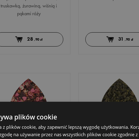
truskawką, żurawiną, wiśnią i
pąkami róży
28
31
,90 zł
,90 zł
żywa plików cookie
a z plików cookie, aby zapewnić lepszą wygodę użytkowania. Korzy
 zgodę na używanie przez nas wszystkich plików cookie zgodnie 
18 - FRAGO -
57 - JASMIN OOL