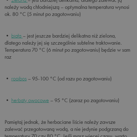
należy wodą chłodniejszą – optymalna temperatura wynosi
ok. 80 °C (5 minut po zagotowaniu)
•
biała
– jest jeszcze bardziej delikatna niż zielona,
dlatego należy jej się szczególnie subtelne traktowanie.
Temperatura 70 °C (6 minut po zagotowaniu) będzie w sam
raz
•
rooibos
– 95-100 °C (od razu po zagotowaniu)
•
herbaty owocowe
– 95 °C (zaraz po zagotowaniu)
Pamiętaj jednak, że herbaciane liście należy zawsze
zalewać przegotowaną wodą, a nie jedynie podgrzaną do
temperatury 70 czy 80 °C. Jeśli masz więcej czasu, warto