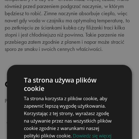
również przed parzeniem podgrzać naczynie, w którym
będziesz to robić. Zimne naczynie absorbuje ciepło, więc
nawet gdy woda w czajniku ma optymalną temperaturę, to
po zetknięciu ze ściankami kubka czy filiżanki traci kilka
stopni i jest chłodniejsza niż powinna. Takie parzenie nie
przebiega zatem zgodnie z planem i napar może stracić
sporo ze smaku i swoich cennych właściwości.
Ta strona używa plików
Czas parzenia
cookie
Ta strona korzysta z plików cookie, aby
Podstawowe zasady na temat parzenia herbaty mówią:
zapewnić lepszą wygodę użytkowania.
Korzystając z tej strony, wyrażasz zgodę
na używanie przez nas wszystkich plików
•
czarna
– 3 minuty
cookie zgodnie z warunkami naszej
polityki plików cookie.
Dowiedz się więcej