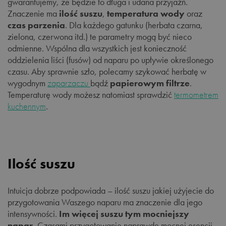
gwarantujemy, że będzie to długa i udana przyjaźń.
Znaczenie ma
ilość suszu
,
temperatura wody
oraz
czas parzenia
. Dla każdego gatunku (herbata czarna,
zielona, czerwona itd.) te parametry mogą być nieco
odmienne. Wspólna dla wszystkich jest konieczność
oddzielenia liści (fusów) od naparu po upływie określonego
czasu. Aby sprawnie szło, polecamy szykować herbatę w
wygodnym
zaparzaczu
bądź
papierowym filtrze
.
Temperaturę wody możesz natomiast sprawdzić
termometrem
kuchennym
.
Ilość suszu
Intuicja dobrze podpowiada – ilość suszu jakiej użyjecie do
przygotowania Waszego naparu ma znaczenie dla jego
intensywności.
Im więcej suszu tym mocniejszy
napar.
Czasami przygotowanie naprawdę mocnej esencji