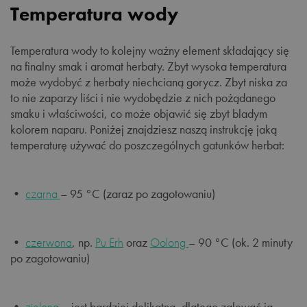
Temperatura wody
Temperatura wody to kolejny ważny element składający się
na finalny smak i aromat herbaty. Zbyt wysoka temperatura
może wydobyć z herbaty niechcianą gorycz. Zbyt niska za
to nie zaparzy liści i nie wydobędzie z nich pożądanego
smaku i właściwości, co może objawić się zbyt bladym
kolorem naparu. Poniżej znajdziesz naszą instrukcję jaką
temperaturę używać do poszczególnych gatunków herbat:
•
czarna
– 95 °C (zaraz po zagotowaniu)
•
czerwona
, np.
Pu Erh
oraz
Oolong
– 90 °C (ok. 2 minuty
po zagotowaniu)
•
zielona
– jest bardziej delikatna, dlatego zalewać ją