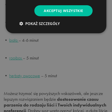
•
czerwona
i
Oolong
– 2-4 minuty
AKCEPTUJ WSZYSTKIE
•
zielona
– 1-3 minuty
POKAŻ SZCZEGÓŁY
•
biała
– 4-6 minut
•
rooibos
– 5 minut
•
herbaty owocowe
– 5 minut
Możesz trzymać się powyższych wskazówek, ale jeszcze
lepszym rozwiązaniem będzie
dostosowanie czasu
parzenia do rodzaju liści i Twoich indywidualnych
preferencji
. Drobny susz warto parzyć krócej, a duże liście