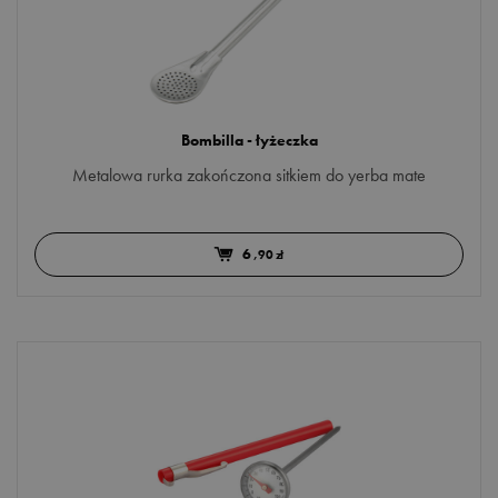
PORA DNIA
do pracy
Bombilla - łyżeczka
do śniadania
Metalowa rurka zakończona sitkiem do yerba mate
po obiedzie
przed snem
Więcej opcji
6
,90 zł
MARKA
TEAVERSO
DODATKI
ananas