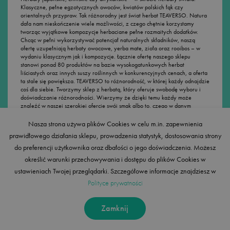
Klasyczne, pełne egzotycznych owoców, kwiatów polskich łąk czy
orientalnych przypraw. Tak różnorodny jest świat herbat TEAVERSO. Natura
dała nam nieskończenie wiele możliwości, z czego chętnie korzystamy
tworząc wyjątkowe kompozycje herbaciane pełne rozmaitych dodatków.
Chcąc w pełni wykorzystywać potencjał naturalnych składników, naszą
ofertę uzupełniają herbaty owocowe, yerba mate, zioła oraz rooibos – w
wydaniu klasycznym jak i kompozycje. Łącznie ofertę naszego sklepu
stanowi ponad 80 produktów na bazie wysokogatunkowych herbat
liściastych oraz innych suszy roślinnych w konkurencyjnych cenach, a oferta
ta stale się powiększa. TEAVERSO to różnorodność, w której każdy odnajdzie
coś dla siebie. Tworzymy sklep z herbatą, który oferuje swobodę wyboru i
doświadczanie różnorodności. Wierzymy że dzięki temu każdy może
znaleźć w naszej szerokiej ofercie swój smak albo to, czego w danym
momencie potrzebuje.
Nasza strona używa plików Cookies w celu m.in. zapewnienia
prawidłowego działania sklepu, prowadzenia statystyk, dostosowania strony
do preferencji użytkownika oraz dbałości o jego doświadczenia. Możesz
Akcesoria do herbaty i kawy
określić warunki przechowywania i dostępu do plików Cookies w
ustawieniach Twojej przeglądarki. Szczegółowe informacje znajdziesz w
Szalenie istotny dla herbaty, jej smaku i właściwości, jest sposób
Polityce prywatności
przygotowania. Znaczenie ma ilość suszu, temperatura wody oraz czas
parzenia. Dla każdego gatunku te parametry mogą być nieco odmienne.
Wspólna dla wszystkich jest konieczność oddzielenia liści (fusów) od naparu
Zamknij
po upływie określonego czasu. Aby sprawnie szło, polecamy szykować
herbatę w wygodnym zaparzaczu bądź papierowym filtrze. Temperaturę
wody możesz natomiast sprawdzić termometrem kuchennym. Wszystkie te