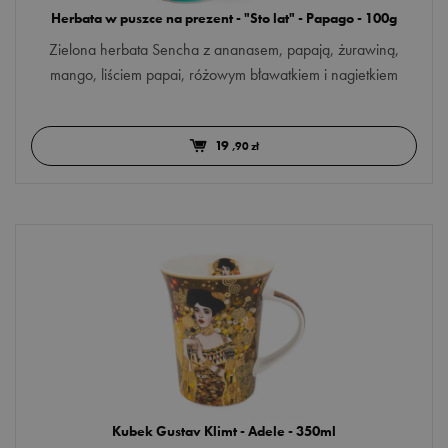
Herbata w puszce na prezent - "Sto lat" - Papago - 100g
Zielona herbata Sencha z ananasem, papają, żurawiną,
mango, liściem papai, różowym bławatkiem i nagietkiem
19
,90 zł
Kubek Gustav Klimt - Adele - 350ml