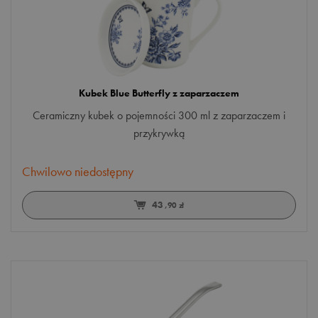
STYL
jeden kolor
Kubek Blue Butterfly z zaparzaczem
kwiaty
Ceramiczny kubek o pojemności 300 ml z zaparzaczem i
nowoczesny
przykrywką
tradycyjny
Więcej opcji
Chwilowo niedostępny
wiele kolorów
PAKOWANIE
43
,90 zł
sypana
OPAKOWANIE
puszka