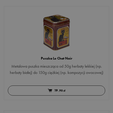
kompozycje owocowe
Walentynki
zielona
KRAJ POCHODZENIA
Chile
Chiny
Puszka Le Chat Noir
Egipt
Metalowa puszka mieszcząca od 50g herbaty lekkiej (np.
Sri Lanka
herbaty białej) do 150g ciężkiej (np. kompozycji owocowej)
Więcej opcji
Wietnam
RODZAJ
19
,90 zł
dzbanki
filiżanki