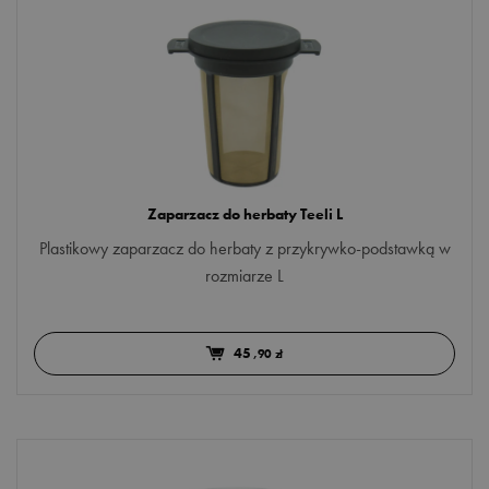
kubki
zaparzanie
Więcej opcji
zestawy
PRZEZNACZENIE
do herbaty
Zaparzacz do herbaty Teeli L
do kawy
Plastikowy zaparzacz do herbaty z przykrywko-podstawką w
do matchy
rozmiarze L
do yerba mate
Więcej opcji
45
,90 zł
DZIAŁANIE
pobudzenie
rozgrzanie