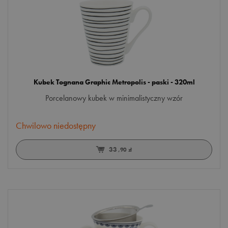
trawienie
uspokojenie
Więcej opcji
wzmocnienie
TWORZYWO
Kubek Tognana Graphic Metropolis - paski - 320ml
ceramika
Porcelanowy kubek w minimalistyczny wzór
metal
Chwilowo niedostępny
szkło
33
,90 zł
NUTA SMAKOWA
earl grey
kwiatowa
owocowa