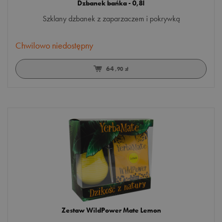
wiśnia
Dzbanek bańka - 0,8l
Szklany dzbanek z zaparzaczem i pokrywką
żurawina
Chwilowo niedostępny
64
,90 zł
Zestaw WildPower Mate Lemon