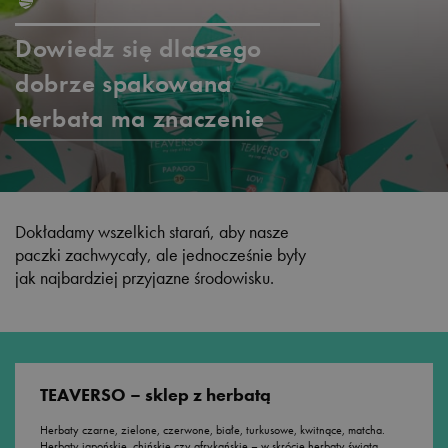
Dowiedz się dlaczego
dobrze spakowana
herbata ma znaczenie
Dokładamy wszelkich starań, aby nasze
paczki zachwycały, ale jednocześnie były
jak najbardziej przyjazne środowisku.
TEAVERSO – sklep z herbatą
Herbaty czarne, zielone, czerwone, białe, turkusowe, kwitnące, matcha.
Herbaty japońskie, chińskie czy afrykańskie – w skrócie herbaty świata.