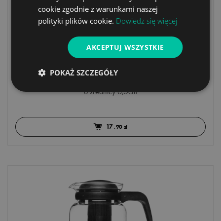
cookie zgodnie z warunkami naszej
polityki plików cookie.
Dowiedz się więcej
AKCEPTUJ WSZYSTKIE
Zaparzacz do herbaty szczypce II - 6,5cm
POKAŻ SZCZEGÓŁY
Zaparzacz do herbaty typu szczypce z sitkiem w kształcie kuli
o średnicy 6,5cm
17
,90 zł