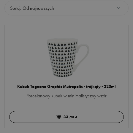
Sortuj: Od najnowszych
TEAVERSO
WildPower
OKAZJA
Dla Niego
Dla Niej
Dla zakochanych
Kubek Tognana Graphic Metropolis - trójkąty - 320ml
Dzień Babci
Porcelanowy kubek w minimalistyczny wzór
Więcej opcji
Dzień Dziadka
GATUNEK
Dzień Mamy
33
,90 zł
czarna
Urodziny